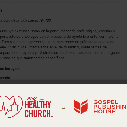
n
estudio de la vida plena, RVR60
a incluye extensas notas en la parte inferior de cada página, escritas y
por pastores y teólogos con el propósito de ayudarle a entender mejor la
 Dios y ofrecer sugerencias útiles para poner en práctica lo aprendido.
ene 77 artículos, intercalados en el texto bíblico, sobre temas de
ia para todo creyente y 12 símbolos temáticos, ubicados en los márgenes
n pasajes que tratan temas específicos.
as incluyen:
vación
tismo/el ser lleno del Espíritu Santo
idad divina
unda venida de Cristo
es del Espíritu
to del Espíritu
→
que mueve montañas
ngelismo personal
victoria sobre Satanás y los demonios
er de vencer al mundo