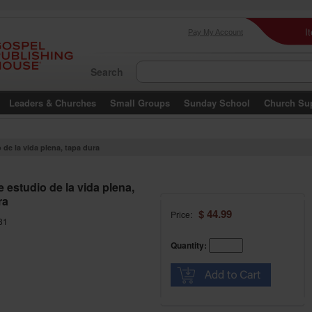
I
Pay My Account
Search
Leaders & Churches
Small Groups
Sunday School
Church Su
 de la vida plena, tapa dura
e estudio de la vida plena,
ra
$ 44.99
Price:
81
Quantity: