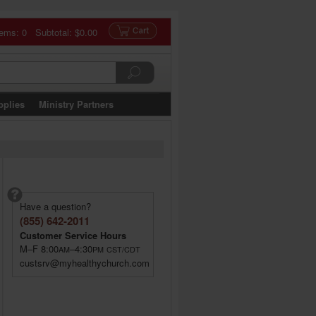
tems: 0 Subtotal:
$0.00
pplies
Ministry Partners
Have a question?
(855) 642-2011
Customer Service Hours
M–F 8:00
–4:30
AM
PM
CST/CDT
custsrv@myhealthychurch.com