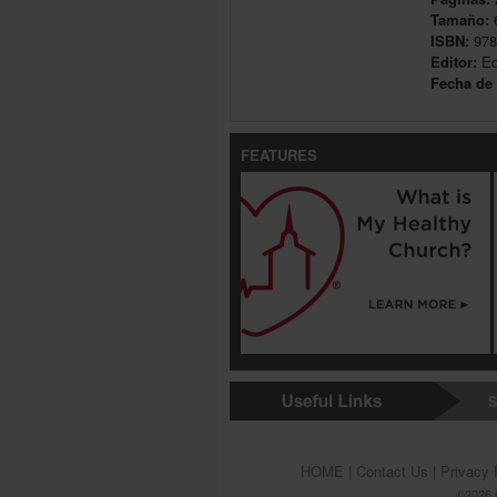
Tamaño:
ISBN:
978
Editor:
Edi
Fecha de 
FEATURES
S
HOME
|
Contact Us
|
Privacy 
©2026 G