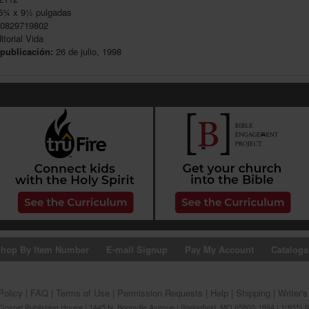
6
¾
x 9
½
pulgadas
0829719802
torial Vida
publicación:
26 de julio, 1998
hop By Item Number
E-mail Signup
Pay My Account
Catalogs
Policy
|
FAQ
|
Terms of Use
|
Permission Requests
|
Help
|
Shipping
|
Writer'
ospel Publishing House | 1445 N. Boonville Avenue | Springfield, MO 65802-1894 | 1(855) 