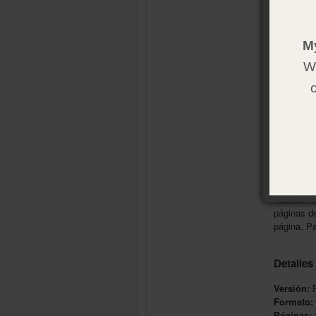
ala
and
Jus
M
Contiene 4
We
encontrar 
28 diagram
ori
cal
tab
mil
pro
min
También in
páginas de
página. P
Detalles
Versión:
R
Formato:
Páginas: