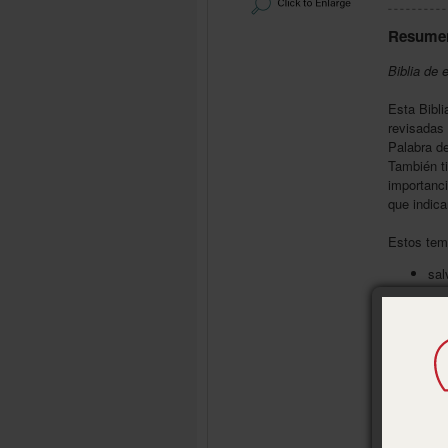
Resume
Biblia de 
Esta Bibli
revisadas 
Palabra de
También ti
importanc
que indica
Estos tem
sal
bau
san
seg
don
fru
fe 
eva
la 
pod