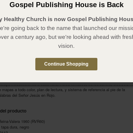
Gospel Publishing House is Back
banza
ar en obediencia
ticia
y Healthy Church is now Gospel Publishing Hous
4 mapas y tablas intercaladas en el texto bíblico para ayudar al lector a
're going back to the name that launched our missi
lugares clave y entender conceptos importantes a primera vista. Contiene
as entre los que se encuentran los siguientes:
over a century ago, but we're looking ahead with fres
vision.
gen de las naciones
endario hebreo
ernáculo
agros del Antiguo Testamento
Continue Shopping
fecías del Antiguo Testamento cumplidas en Cristo
istro de Jesús
cluye introducciones a cada libro, indica temático, concordancia, dieciséis
 mapas a todo color, plan de lectura, y sistema de referencia al pie de la
alabras del Señor Jesús en Rojo.
 del producto
eina-Valera 1960 (RVR60)
tapa dura, negro
2112