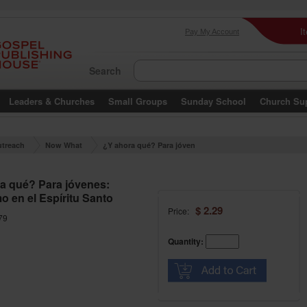
I
Pay My Account
Search
Leaders & Churches
Small Groups
Sunday School
Church Su
treach
Now What
¿Y ahora qué? Para jóven
es: Bautismo en el Espírit
u Santo
a qué? Para jóvenes:
o en el Espíritu Santo
$ 2.29
Price:
79
Quantity: