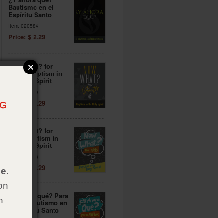
Bautismo en el
Espíritu Santo
Item: 020584
Price: $ 2.29
Now What? for
Youth: Baptism in
the Holy Spirit
Item: 020588
Price: $ 2.29
Now What? for
Kids: Baptism in
the Holy Spirit
Item: 020568
Price: $ 2.29
e.
on
¿Y ahora qué? Para
h
niños: Bautismo en
el Espíritu Santo