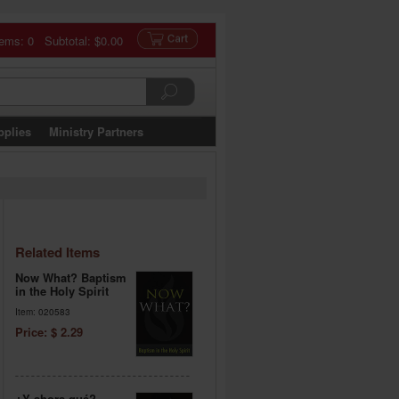
tems: 0 Subtotal:
$0.00
pplies
Ministry Partners
Related Items
Now What? Baptism
in the Holy Spirit
Item: 020583
Price: $ 2.29
¿Y ahora qué?