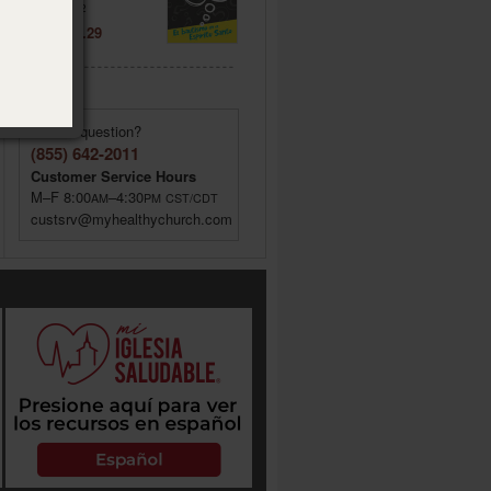
Item: 020572
Price: $ 2.29
Have a question?
(855) 642-2011
Customer Service Hours
M–F 8:00
–4:30
AM
PM
CST/CDT
custsrv@myhealthychurch.com