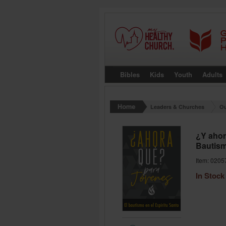
Bibles
Kids
Youth
Adults
Leaders & Churches
Ou
¿Y ahor
Bautism
Item: 0205
In Stock