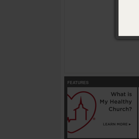
Now What? 
FEATURES