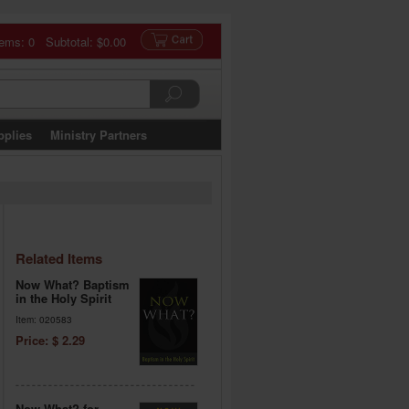
tems: 0 Subtotal:
$0.00
pplies
Ministry Partners
Related Items
Now What? Baptism
in the Holy Spirit
Item: 020583
Price: $ 2.29
Now What? for