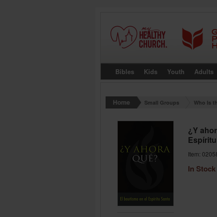
Bibles
Kids
Youth
Adults
Small Groups
Who Is th
¿Y ahor
Espírit
Item: 0205
In Stock