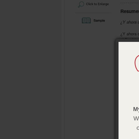
Resume
¿Y ahora 
¿Y ahora 
el Espírit
otros a e
Dios usa a
Detalles
Formato:
Páginas:
Tamaño:
4
ISBN:
978
Editor:
Go
M
Disponib
We
Now What?