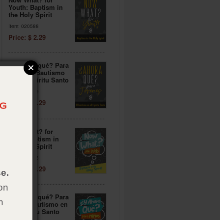
Youth: Baptism in
the Holy Spirit
Item: 020588
Price: $ 2.29
¿Y ahora qué? Para
jóvenes: Bautismo
en el Espíritu Santo
Item: 020579
Price: $ 2.29
Now What? for
Kids: Baptism in
the Holy Spirit
Item: 020568
Price: $ 2.29
e.
on
¿Y ahora qué? Para
h
niños: Bautismo en
el Espíritu Santo