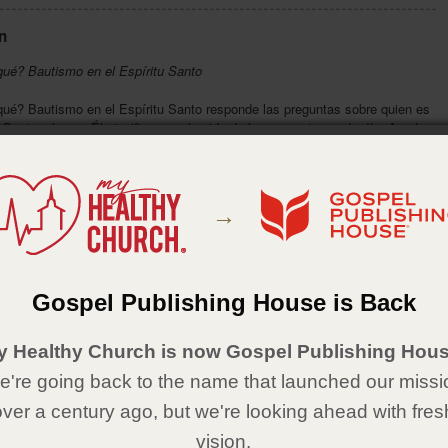
n
qué? Bautismo en el Espíritu Santo
qué? Bautismo en el Espíritu Santo responde las preguntas sobre quien es
u Santo y lo que Él significa para la vida de los creyentes cada día. Ayude
ntender lo que sucede cuando son bautizados en el Espíritu Santo y como
l Espíritu para guiar la jornada de discipulado que ellos tendrán.
 del producto
→
rústica
32
 x 6
Gospel Publishing House is Back
1607319740
spel Publishing House
y Healthy Church is now Gospel Publishing Hous
le en inglés
're going back to the name that launched our missi
 Baptism in the Holy Spirit
over a century ago, but we're looking ahead with fres
vision.