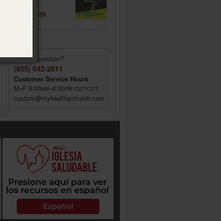
Item: 020572
Price: $ 2.29
Have a question?
(855) 642-2011
Customer Service Hours
M–F 8:00
–4:30
AM
PM
CST/CDT
custsrv@myhealthychurch.com