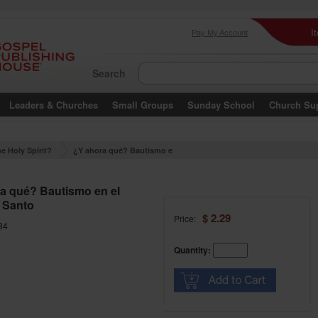
I
Pay My Account
Search
Leaders & Churches
Small Groups
Sunday School
Church Su
e Holy Spirit?
¿Y ahora qué? Bautismo e
n el Espíritu Santo
a qué? Bautismo en el
u Santo
$ 2.29
Price:
84
Quantity: