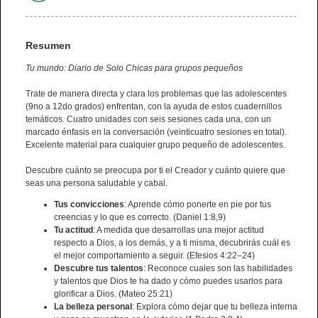
Resumen
Tu mundo: Diario de Solo Chicas para grupos pequeños
Trate de manera directa y clara los problemas que las adolescentes
(9no a 12do grados) enfrentan, con la ayuda de estos cuadernillos
temáticos. Cuatro unidades con seis sesiones cada una, con un
marcado énfasis en la conversación (veinticuatro sesiones en total).
Excelente material para cualquier grupo pequeño de adolescentes.
Descubre cuánto se preocupa por ti el Creador y cuánto quiere que
seas una persona saludable y cabal.
Tus convicciones
: Aprende cómo ponerte en pie por tus
creencias y lo que es correcto. (Daniel 1:8,9)
Tu actitud
: A medida que desarrollas una mejor actitud
respecto a Dios, a los demás, y a ti misma, decubrirás cuál es
el mejor comportamiento a seguir. (Efesios 4:22–24)
Descubre tus talentos
: Reconoce cuales son las habilidades
y talentos que Dios te ha dado y cómo puedes usarlos para
glorificar a Dios. (Mateo 25:21)
La belleza personal
: Explora cómo dejar que tu belleza interna