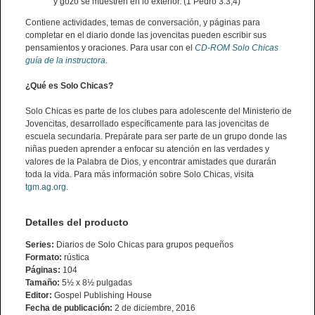
y gozo se muestren en lo exterior. (1 Pedro 3:3,4)
Contiene actividades, temas de conversación, y páginas para
completar en el diario donde las jovencitas pueden escribir sus
pensamientos y oraciones. Para usar con el
CD-ROM Solo Chicas
guía de la instructora
.
¿Qué es Solo Chicas?
Solo Chicas es parte de los clubes para adolescente del Ministerio de
Jovencitas, desarrollado específicamente para las jovencitas de
escuela secundaria. Prepárate para ser parte de un grupo donde las
niñas pueden aprender a enfocar su atención en las verdades y
valores de la Palabra de Dios, y encontrar amistades que durarán
toda la vida. Para más información sobre Solo Chicas, visita
tgm.ag.org
.
Detalles del producto
Series:
Diarios de Solo Chicas para grupos pequeños
Formato:
rústica
Páginas:
104
Tamaño:
5½ x 8½ pulgadas
Editor:
Gospel Publishing House
Fecha de publicación:
2 de diciembre, 2016