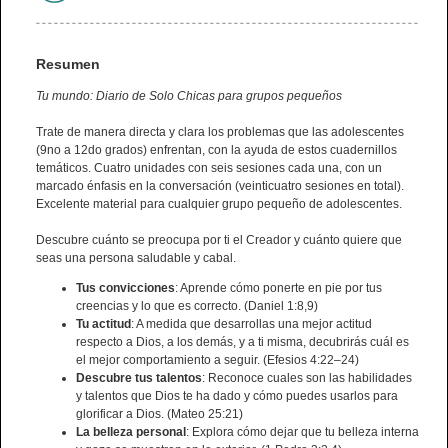
Resumen
Tu mundo: Diario de Solo Chicas para grupos pequeños
Trate de manera directa y clara los problemas que las adolescentes
(9no a 12do grados) enfrentan, con la ayuda de estos cuadernillos
temáticos. Cuatro unidades con seis sesiones cada una, con un
marcado énfasis en la conversación (veinticuatro sesiones en total).
Excelente material para cualquier grupo pequeño de adolescentes.
Descubre cuánto se preocupa por ti el Creador y cuánto quiere que
seas una persona saludable y cabal.
Tus convicciones
: Aprende cómo ponerte en pie por tus
creencias y lo que es correcto. (Daniel 1:8,9)
Tu actitud
: A medida que desarrollas una mejor actitud
respecto a Dios, a los demás, y a ti misma, decubrirás cuál es
el mejor comportamiento a seguir. (Efesios 4:22–24)
Descubre tus talentos
: Reconoce cuales son las habilidades
y talentos que Dios te ha dado y cómo puedes usarlos para
glorificar a Dios. (Mateo 25:21)
La belleza personal
: Explora cómo dejar que tu belleza interna