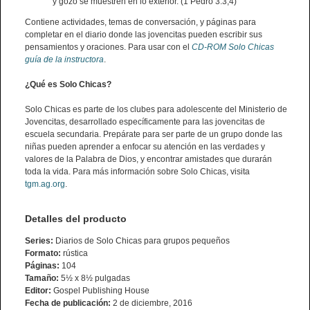
y gozo se muestren en lo exterior. (1 Pedro 3:3,4)
Contiene actividades, temas de conversación, y páginas para
completar en el diario donde las jovencitas pueden escribir sus
pensamientos y oraciones. Para usar con el
CD-ROM Solo Chicas
guía de la instructora
.
¿Qué es Solo Chicas?
Solo Chicas es parte de los clubes para adolescente del Ministerio de
Jovencitas, desarrollado específicamente para las jovencitas de
escuela secundaria. Prepárate para ser parte de un grupo donde las
niñas pueden aprender a enfocar su atención en las verdades y
valores de la Palabra de Dios, y encontrar amistades que durarán
toda la vida. Para más información sobre Solo Chicas, visita
tgm.ag.org
.
Detalles del producto
Series:
Diarios de Solo Chicas para grupos pequeños
Formato:
rústica
Páginas:
104
Tamaño:
5½ x 8½ pulgadas
Editor:
Gospel Publishing House
Fecha de publicación:
2 de diciembre, 2016