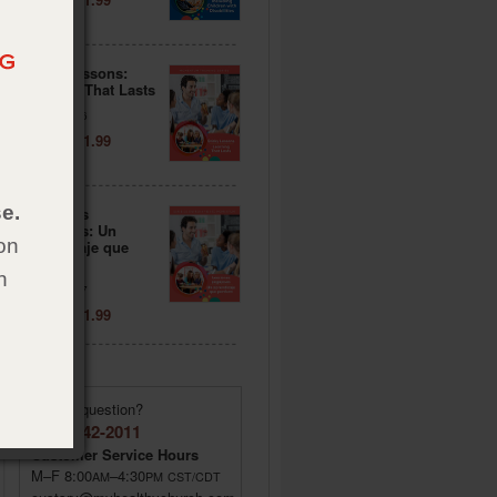
Sticky Lessons:
Learning That Lasts
Item: 024116
Price: $ 11.99
e.
Lecciones
pegajosas: Un
on
aprendizaje que
perdura
h
Item: 024117
Price: $ 11.99
Have a question?
(855) 642-2011
Customer Service Hours
M–F 8:00
–4:30
AM
PM
CST/CDT