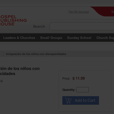
I
Pay My Account
Search
Leaders & Churches
Small Groups
Sunday School
Church Su
Integración de los niños con discapacidades
ción de los niños con
cidades
$ 11.99
Price:
14
Quantity: