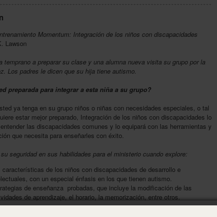
n
entrenamiento Momentum: Integración de los niños con discapacidades
K. Lawson
a temprano a preparar su clase y una alumna nueva visita su grupo por la
z. Los padres le dicen que su hija tiene autismo.
ed preparada para integrar a esta niña a su grupo?
ted ya tenga en su grupo niños o niñas con necesidades especiales, o tal
uiere estar mejor preparado, Integración de los niños con discapacidades lo
 entender las discapacidades comunes y lo equipará con las herramientas y
ción que necesita para enseñarles con éxito.
 su seguridad en sus habilidades para el ministerio cuando explore:
 características de los niños con discapacidades de desarrollo e
electuales, con un especial énfasis en los que tienen autismo.
rategias de enseñanza probadas, que incluye la modificación de las
ividades de aprendizaje, el horario, la memorización, entre otros.
sejos prácticos para mantener la conexión con los padres y ayudar a los
mnos a desarrollar la amistad con otros en su grupo.