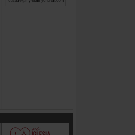
custsrv@myhealthychurch.com