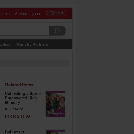
tems: 0 Subtotal:
$0.00
pplies
Ministry Partners
Related Items
Cultivating a Spirit-
Empowered Kids
Ministry
Item: 024238
Price: $ 11.99
Cultive un