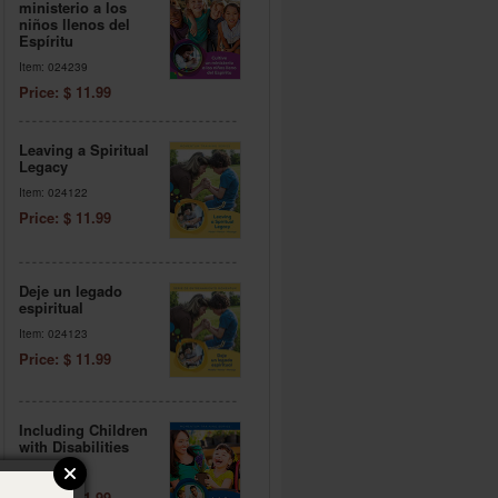
ministerio a los
niños llenos del
Espíritu
Item: 024239
Price: $ 11.99
Leaving a Spiritual
Legacy
Item: 024122
Price: $ 11.99
Deje un legado
espiritual
Item: 024123
Price: $ 11.99
Including Children
with Disabilities
Item: 024115
Price: $ 11.99