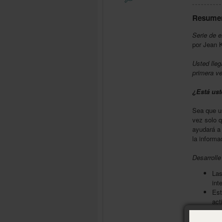
Resume
Serie de 
por Jean 
Usted lleg
primera ve
¿Está ust
Sea que us
vez solo q
ayudará a
la informa
Desarrolle
Las
int
Est
act
Con
alu