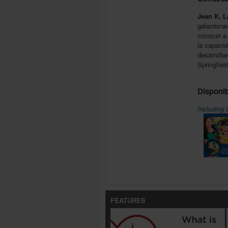
Jean K. 
galardonad
conocer a
la capacid
desarrolla
Springfiel
Disponib
Including 
FEATURES