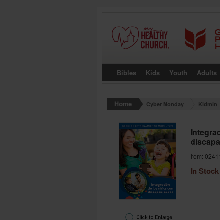
Bibles
Kids
Youth
Adults
Cyber Monday
Kidmin
Integra
discapa
Item: 0241
In Stock