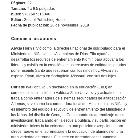
Páginas:
32
Tamaño:
7 x 9.5 pulgadas
ISBN:
9781607316046
Editor:
Gospel Publishing House
Fecha de publicación:
26 de noviembre, 2019
Conoce a los autores
Alycia Horn
sirvió como la directora nacional de discipulado para el
Ministerio de Niños de las Asambleas de Dios. Ella ayudó a
desarrollar los recursos de entrenamiento Kidmin para apoyar a los
líderes, y asistió en la creación de los recursos de calidad inspirados
por el Espíritu Santo que resuenan con los niños hoy. Alycia y su
esposo, Ryan, viven en Springfield, Missouri, con sus dos hijos.
Christie Wall
obtuvo un doctorado en la educación (EdD) en
currículos e instrucción de Valdosa State University y actualmente
trabaja como entrenadora de sistemas secundarios de alfabetización.
Además, sirve como la coordinadora local del Ministerio a las Niñas y
es miembro del equipo ejecutivo y de entrenamiento del Ministerio a
las Niñas del distrito de Georgia. Combinando su aprendizaje de su
investigación, trabajando en la escuela pública, y su participación en
ministerios laicos la ha colocado en una posición excepcional para
ofrecer apoyo en el aprendizaje y la educación de alumnos en una
gran variedad de grupos. Ella cree en aprender continuamente.