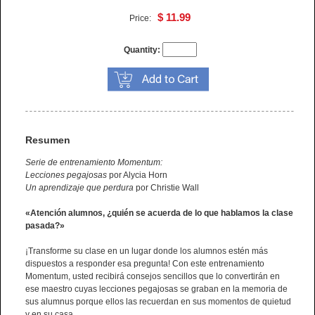
$ 11.99
Price:
Quantity:
Resumen
Serie de entrenamiento Momentum:
Lecciones pegajosas
por Alycia Horn
Un aprendizaje que perdura
por Christie Wall
«Atención alumnos, ¿quién se acuerda de lo que hablamos la clase
pasada?»
¡Transforme su clase en un lugar donde los alumnos estén más
dispuestos a responder esa pregunta! Con este entrenamiento
Momentum, usted recibirá consejos sencillos que lo convertirán en
ese maestro cuyas lecciones pegajosas se graban en la memoria de
sus alumnus porque ellos las recuerdan en sus momentos de quietud
y en su casa.