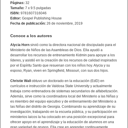
Páginas:
32
Tamaño:
7 x 9.5 pulgadas
ISBN:
9781607316046
Editor:
Gospel Publishing House
Fecha de publicación:
26 de noviembre, 2019
Conoce a los autores
Alycia Horn
sirvió como la directora nacional de discipulado para el
Ministerio de Niños de las Asambleas de Dios. Ella ayudó a
desarrollar los recursos de entrenamiento Kidmin para apoyar a los
líderes, y asistió en la creación de los recursos de calidad inspirados
por el Espíritu Santo que resuenan con los niños hoy. Alycia y su
esposo, Ryan, viven en Springfield, Missouri, con sus dos hijos.
Christie Wall
obtuvo un doctorado en la educación (EdD) en
currículos e instrucción de Valdosa State University y actualmente
trabaja como entrenadora de sistemas secundarios de alfabetización.
Además, sirve como la coordinadora local del Ministerio a las Niñas y
es miembro del equipo ejecutivo y de entrenamiento del Ministerio a
las Niñas del distrito de Georgia. Combinando su aprendizaje de su
investigación, trabajando en la escuela pública, y su participación en
ministerios laicos la ha colocado en una posición excepcional para
ofrecer apoyo en el aprendizaje y la educación de alumnos en una
gran variedad de grupos. Ella cree en aprender continuamente.