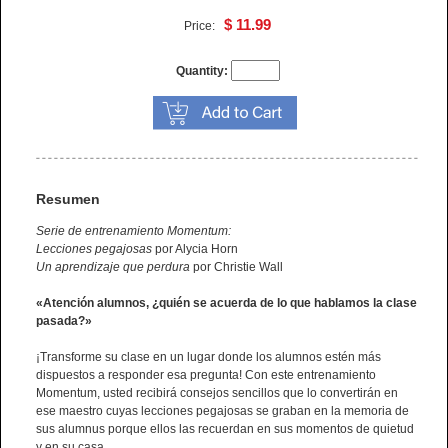
$ 11.99
Price:
Quantity:
Resumen
Serie de entrenamiento Momentum:
Lecciones pegajosas
por Alycia Horn
Un aprendizaje que perdura
por Christie Wall
«Atención alumnos, ¿quién se acuerda de lo que hablamos la clase
pasada?»
¡Transforme su clase en un lugar donde los alumnos estén más
dispuestos a responder esa pregunta! Con este entrenamiento
Momentum, usted recibirá consejos sencillos que lo convertirán en
ese maestro cuyas lecciones pegajosas se graban en la memoria de
sus alumnus porque ellos las recuerdan en sus momentos de quietud
y en su casa.