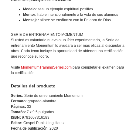
Modelo:
sea un ejemplo espiritual positivo
Mentor:
hable intencionalmente a la vida de sus alumnos
Mensaje:
alinee se ensñanza con la Palabra de Dios
SERIE DE ENTRENAMIENTO MOMENTUM
Si usted es voluntario nuevo o un líder experimentado, la Serie de
entrenamiento Momentum lo ayudará a ser más eficaz al discipular a
otros. Cada tema incluye la oportunidad de obtener una certificación
que reconoce su logro.
Visite
MomentumTrainingSeries.com
para completar el examen para
la certificación.
Detalles del producto
Series:
Serie de entrenamiento Momentum
Formato:
grapado-alambre
Páginas:
32
Tamaño:
7 x 9.5 pulgadas
ISBN:
9781607316183
Editor:
Gospel Publishing House
Fecha de publicación:
2020