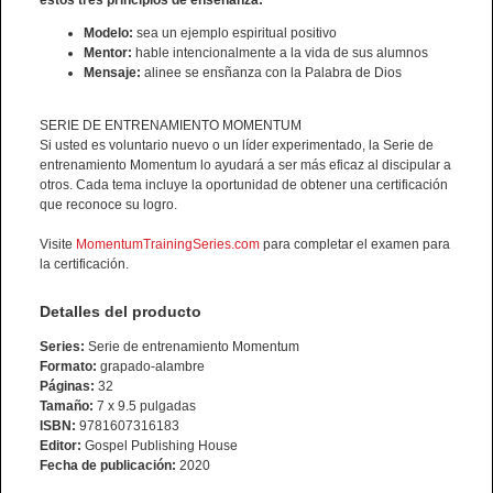
Modelo:
sea un ejemplo espiritual positivo
Mentor:
hable intencionalmente a la vida de sus alumnos
Mensaje:
alinee se ensñanza con la Palabra de Dios
SERIE DE ENTRENAMIENTO MOMENTUM
Si usted es voluntario nuevo o un líder experimentado, la Serie de
entrenamiento Momentum lo ayudará a ser más eficaz al discipular a
otros. Cada tema incluye la oportunidad de obtener una certificación
que reconoce su logro.
Visite
MomentumTrainingSeries.com
para completar el examen para
la certificación.
Detalles del producto
Series:
Serie de entrenamiento Momentum
Formato:
grapado-alambre
Páginas:
32
Tamaño:
7 x 9.5 pulgadas
ISBN:
9781607316183
Editor:
Gospel Publishing House
Fecha de publicación:
2020