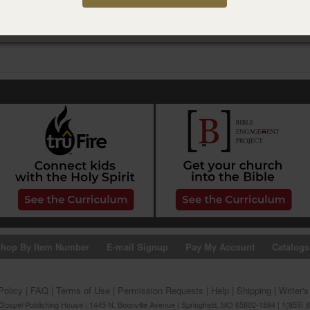
hop By Item Number
E-mail Signup
Pay My Account
Catalogs
Policy
|
FAQ
|
Terms of Use
|
Permission Requests
|
Help
|
Shipping
|
Writer'
ospel Publishing House | 1445 N. Boonville Avenue | Springfield, MO 65802-1894 | 1(855) 