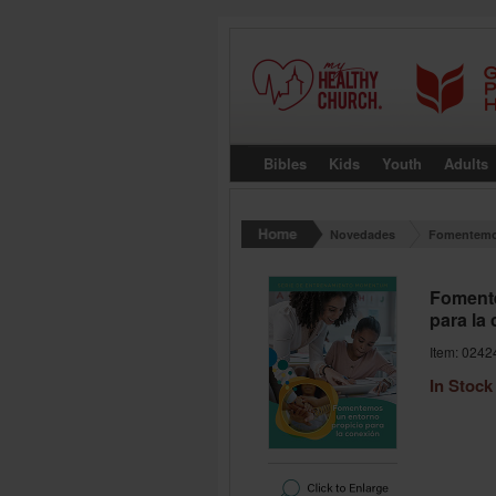
Bibles
Kids
Youth
Adults
Novedades
Fomentemos
Fomente
para la
Item: 0242
In Stock