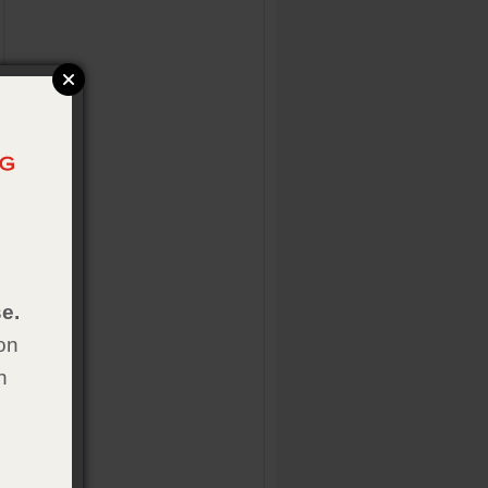
e.
on
h