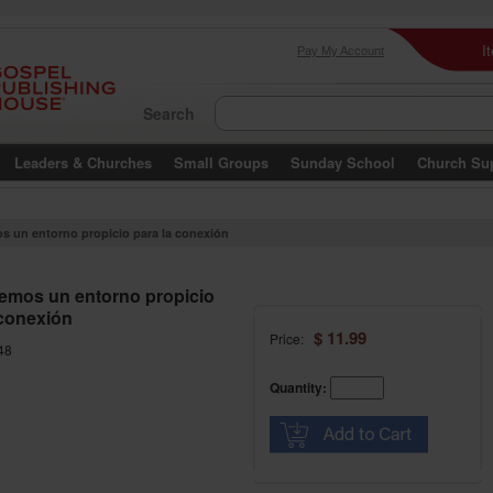
I
Pay My Account
Search
Leaders & Churches
Small Groups
Sunday School
Church Su
 un entorno propicio para la conexión
mos un entorno propicio
 conexión
$ 11.99
Price:
48
Quantity: