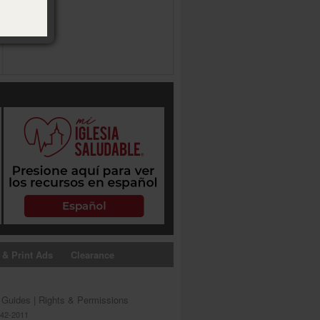
 & Print Ads
Clearance
s Guides
|
Rights & Permissions
642-2011