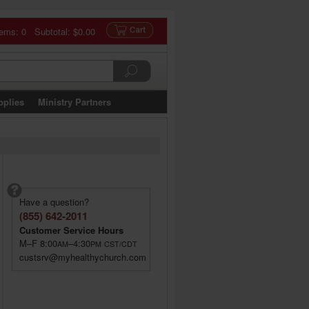
tems: 0 Subtotal:
$0.00
pplies
Ministry Partners
Have a question?
(855) 642-2011
Customer Service Hours
M–F 8:00
–4:30
AM
PM
CST/CDT
custsrv@myhealthychurch.com