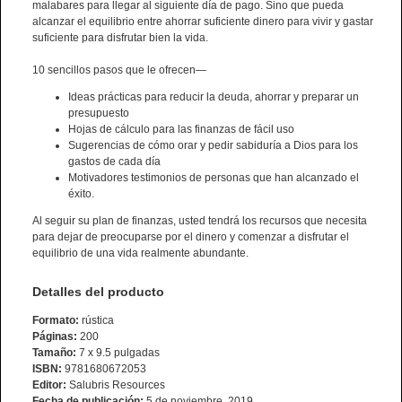
malabares para llegar al siguiente día de pago. Sino que pueda
alcanzar el equilibrio entre ahorrar suficiente dinero para vivir y gastar
suficiente para disfrutar bien la vida.
10 sencillos pasos que le ofrecen—
Ideas prácticas para reducir la deuda, ahorrar y preparar un
presupuesto
Hojas de cálculo para las finanzas de fácil uso
Sugerencias de cómo orar y pedir sabiduría a Dios para los
gastos de cada día
Motivadores testimonios de personas que han alcanzado el
éxito.
Al seguir su plan de finanzas, usted tendrá los recursos que necesita
para dejar de preocuparse por el dinero y comenzar a disfrutar el
equilibrio de una vida realmente abundante.
Detalles del producto
Formato:
rústica
Páginas:
200
Tamaño:
7 x 9.5 pulgadas
ISBN:
9781680672053
Editor:
Salubris Resources
Fecha de publicación:
5 de noviembre, 2019