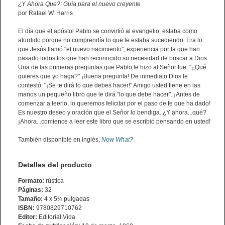
¿Y Ahora Que?: Guía para el nuevo creyente
por Rafael W. Harris
El día que el apóstol Pablo se convirtió al evangelio, estaba como
aturdido porque no comprendía lo que le estaba sucediendo. Era lo
que Jesús llamó "el nuevo nacimiento"; experiencia por la que han
pasado todos los que han reconocido su necesidad de buscar a Dios.
Una de las primeras preguntas que Pablo le hizo al Señor fue: "¿Qué
quieres que yo haga?" ¡Buena pregunta! De inmediato Dios le
contestó: "¡Se te dirá lo que debes hacer!" Amigo usted tiene en las
manos un pequeño libro que le dirá "lo que debe hacer". ¡Antes de
comenzar a leerlo, lo queremos felicitar por el paso de fe que ha dado!
Es nuestro deseo y oración que el Señor lo bendiga. ¿Y ahora...qué?
¡Ahora...comience a leer este libro que se escribió pensando en usted!
También disponible en inglés,
Now What?
Detalles del producto
Formato:
rústica
Páginas:
32
Tamaño:
4 x 5¼ pulgadas
ISBN:
9780829710762
Editor:
Editorial Vida