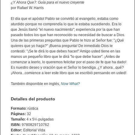
¿Y Ahora Que?: Guía para el nuevo creyente
por Rafael W. Harris
El día que el apóstol Pablo se convirtió al evangelio, estaba como
aturdido porque no comprendía lo que le estaba sucediendo. Era lo
que Jesús llamó "el nuevo nacimiento"; experiencia por la que han
pasado todos los que han reconocido su necesidad de buscar a Dios.
Una de las primeras preguntas que Pablo le hizo al Señor fue: "¿Qué
quieres que yo haga?" ¡Buena pregunta! De inmediato Dios le
contestó: "¡Se te dirá lo que debes hacer!" Amigo usted tiene en las
manos un pequeño libro que le dirá "lo que debe hacer". ¡Antes de
comenzar a leerlo, lo queremos felicitar por el paso de fe que ha dado!
Es nuestro deseo y oración que el Señor lo bendiga. ¿Y ahora...qué?
¡Ahora...comience a leer este libro que se escribió pensando en usted!
También disponible en inglés,
Now What?
Detalles del producto
Formato:
rústica
Páginas:
32
Tamaño:
4 x 5¼ pulgadas
ISBN:
9780829710762
Editor:
Editorial Vida