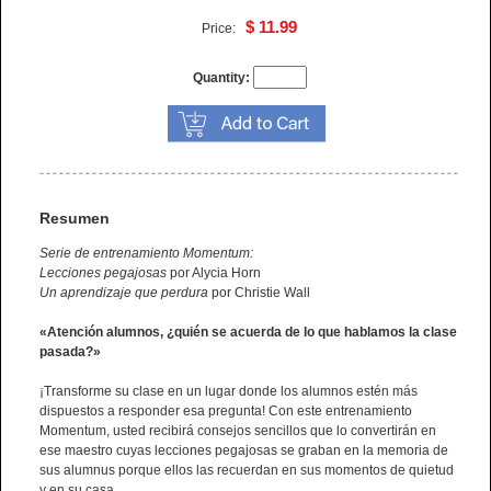
$ 11.99
Price:
Quantity:
Resumen
Serie de entrenamiento Momentum:
Lecciones pegajosas
por Alycia Horn
Un aprendizaje que perdura
por Christie Wall
«Atención alumnos, ¿quién se acuerda de lo que hablamos la clase
pasada?»
¡Transforme su clase en un lugar donde los alumnos estén más
dispuestos a responder esa pregunta! Con este entrenamiento
Momentum, usted recibirá consejos sencillos que lo convertirán en
ese maestro cuyas lecciones pegajosas se graban en la memoria de
sus alumnus porque ellos las recuerdan en sus momentos de quietud
y en su casa.