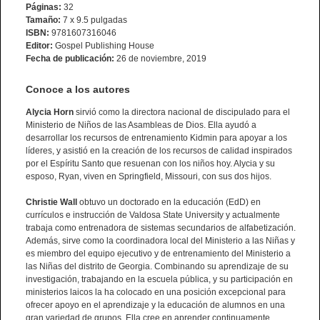
Páginas:
32
Tamaño:
7 x 9.5 pulgadas
ISBN:
9781607316046
Editor:
Gospel Publishing House
Fecha de publicación:
26 de noviembre, 2019
Conoce a los autores
Alycia Horn
sirvió como la directora nacional de discipulado para el
Ministerio de Niños de las Asambleas de Dios. Ella ayudó a
desarrollar los recursos de entrenamiento Kidmin para apoyar a los
líderes, y asistió en la creación de los recursos de calidad inspirados
por el Espíritu Santo que resuenan con los niños hoy. Alycia y su
esposo, Ryan, viven en Springfield, Missouri, con sus dos hijos.
Christie Wall
obtuvo un doctorado en la educación (EdD) en
currículos e instrucción de Valdosa State University y actualmente
trabaja como entrenadora de sistemas secundarios de alfabetización.
Además, sirve como la coordinadora local del Ministerio a las Niñas y
es miembro del equipo ejecutivo y de entrenamiento del Ministerio a
las Niñas del distrito de Georgia. Combinando su aprendizaje de su
investigación, trabajando en la escuela pública, y su participación en
ministerios laicos la ha colocado en una posición excepcional para
ofrecer apoyo en el aprendizaje y la educación de alumnos en una
gran variedad de grupos. Ella cree en aprender continuamente.